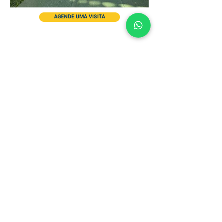
AGENDE UMA VISITA
FIQUE LIGADO
Facebook
Instagram
Youtube
FALE CONOSCO
Avenida L2 Sul, Quadra 601,
Conj C - Brasília - DF
(61) 3224-2966
(61) 99972-5935