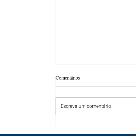
Comentários
Escreva um comentário
Dia dos Pais (2023)