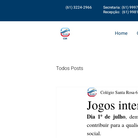
(61) 3224-2966
Secretaria: (61) 999
Recepção: (61) 998
Home
Todos Posts
Colégio Santa Rosa
6
Jogos int
Dia 1º de julho
, dem
contribuir para a qual
social. 