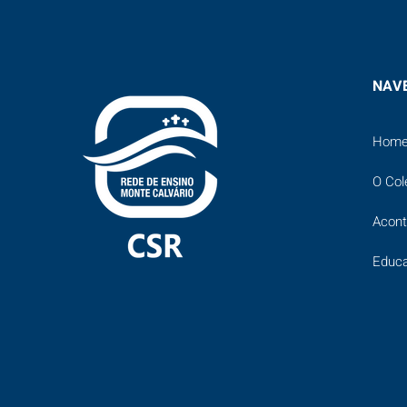
NAV
Hom
O Col
Acon
Educ