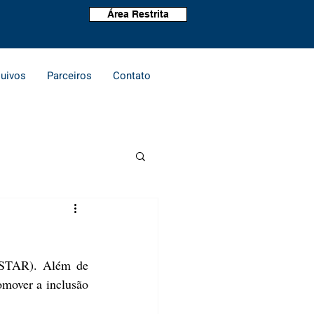
Área Restrita
uivos
Parceiros
Contato
ISTAR). Além de 
omover a inclusão 