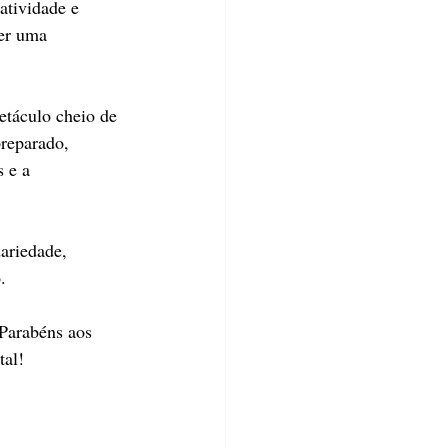
atividade e 
er uma 
etáculo cheio de 
reparado, 
 e a 
ariedade, 
.
 Parabéns aos 
tal!