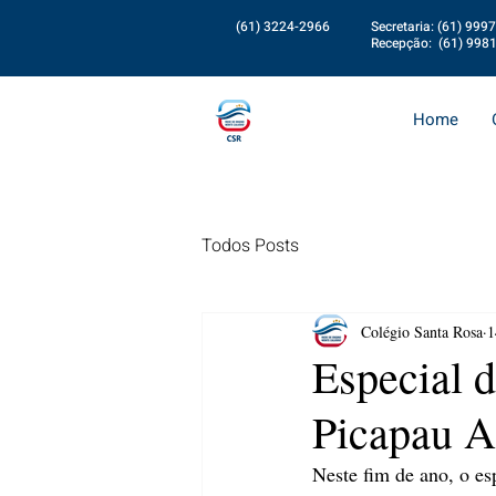
(61) 3224-2966
Secretaria: (61) 999
Recepção: (61) 998
Home
Todos Posts
Colégio Santa Rosa
1
Especial d
Picapau 
Neste fim de ano, o es