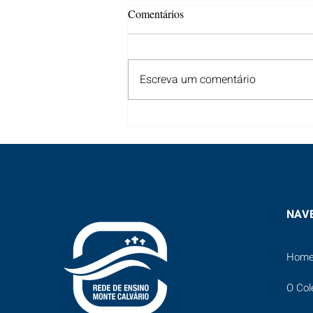
65 anos - Educando para a vida!
Comentários
Escreva um comentário
NAV
Hom
O Col