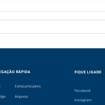
Festa
Missa de Nossa Senhora do
Monte Calvário
EGAÇÃO RÁPIDA
FIQUE LIGADO
e
Extracurriculares
Facebook
égio
Arquivos
Instagram